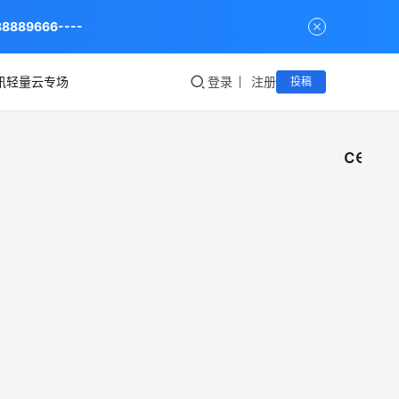
9666----
讯轻量云专场
登录
注册
投稿
cento
腾讯
服
务
宝塔
器
运
cen
在
维
使用
cent
系统
yu
云
在使
报
大使
2021年
yum
Erro
月15日
安装
腾讯
2.9K
服
rpm