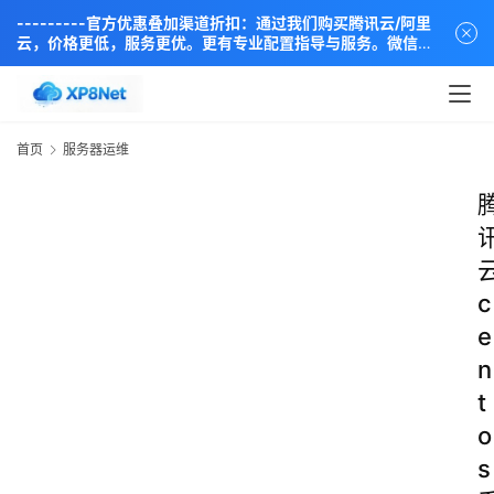
---------官方优惠叠加渠道折扣：通过我们购买腾讯云/阿里
云，价格更低，服务更优。更有专业配置指导与服务。微信同
步：18838889666----
首页
服务器运维
c
e
n
t
o
s