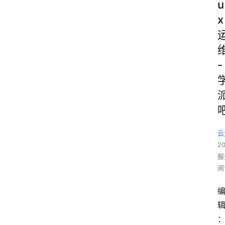
u
x
-
云
2
服
阅