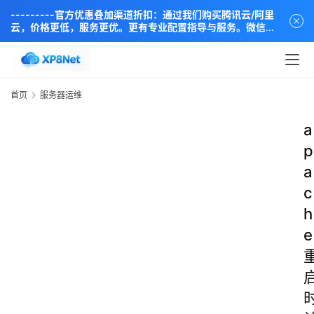
---------官方优惠叠加渠道折扣：通过我们购买腾讯云/阿里
云，价格更低，服务更优。更有专业配置指导与服务。微信同
步：18838889666----
首页
服务器运维
a
p
a
c
h
e