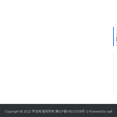
问
2.
M
题
如
可
E
数
联
L
维
我
统
2
客
月
的
7
程
M
8
派
进
6
备
2
处
祺
在
阿
L
代
统
理
了
景
M
代
服
理
户
西
用
代
本
命
M
Copyright © 2022 学派网 版权所有
豫ICP备19021538号-2
Powered by
xp8
参
的