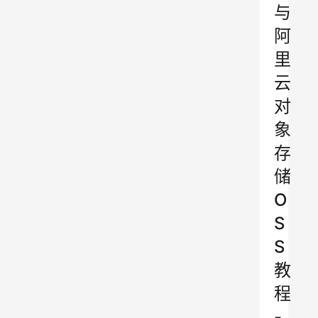
与
阿
里
云
对
象
存
储
O
S
S
教
程
-