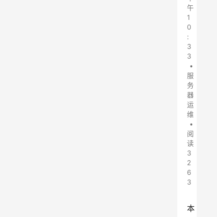
午
1
0
:
3
3
•
服
务
器
运
维
•
阅
读
3
2
6
3
本