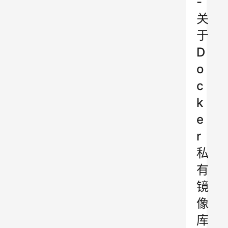
-
关
于
D
o
c
k
e
r
私
有
镜
像
库