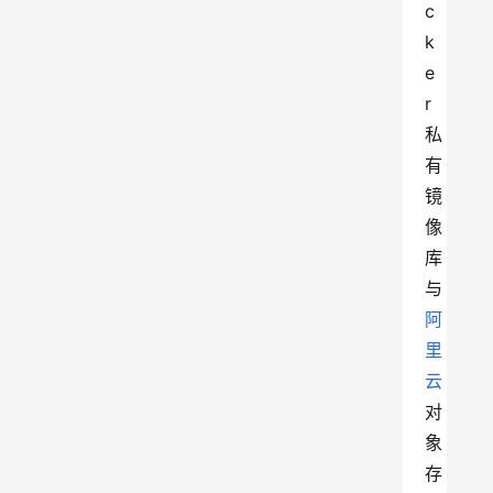
c
k
e
r 
私
有
镜
像
库
与
阿
里
云
对
象
存