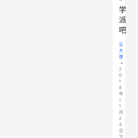
学
派
吧
云
大
使
•
2
0
1
8
年
1
1
月
2
4
日
下