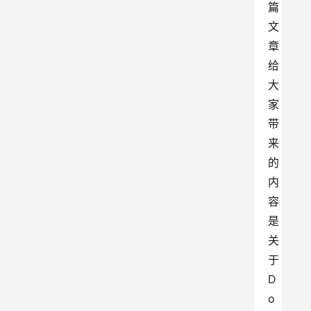
篇
文
章
给
大
家
带
来
的
内
容
是
关
于
D
o