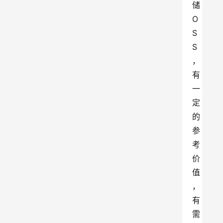
储 
O
S
S
，
有
一
定
的
参
考
价
值
，
有
需