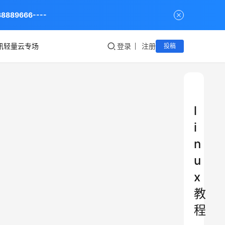
9666----
讯轻量云专场
登录
注册
投稿
l
i
n
u
x
教
程