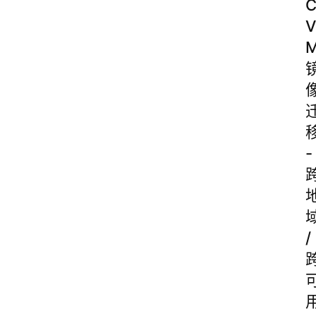
V
-
/