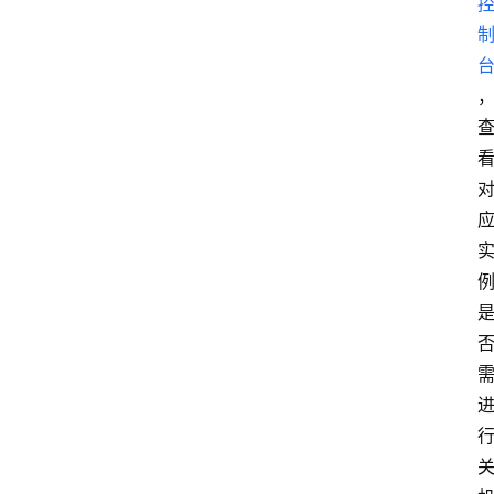
服
务
器
优
惠
活
动
网
站
备
案
文
章
分