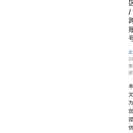
/
云
2
服
阅