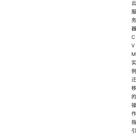
器
C
V
M 