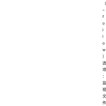
–
服
f
务
o
器
l
优
l
惠
活
o
动
w
网
站
备
案
文
章
分