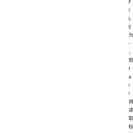
F
I
L
E
-
t
a
i
l