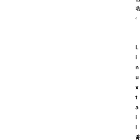
L
i
n
u
x 
t
a
i
l