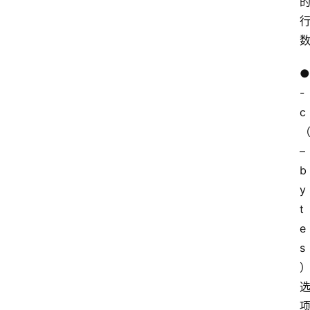
● 
-
c
–
b
y
t
e
s