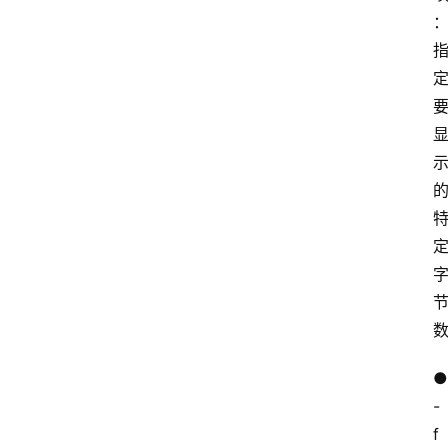
● 
首
-
页
f