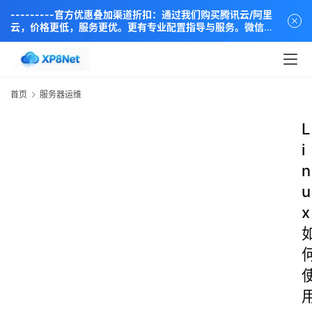
---------官方优惠叠加渠道折扣：通过我们购买腾讯云/阿里
云，价格更低，服务更优。更有专业配置指导与服务。微信同
步：18838889666----
首页
服务器运维
L
i
n
u
x