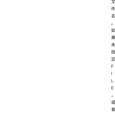
讯
轻
量
云
专
场
F
I
L
E