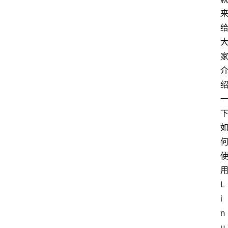
L
i
n
u