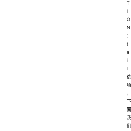
T
I
O
N
：
t
a
i
l