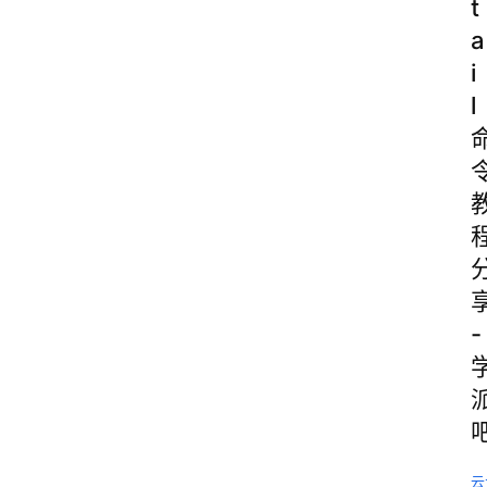
t
a
i
l
-
云