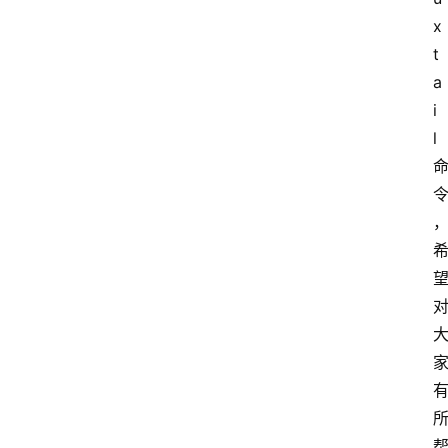
x 
t
a
i
l