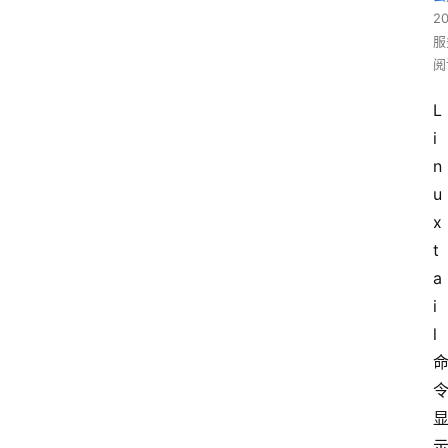
2
服
阅
L
i
n
u
x 
t
a
i
l