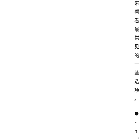
● 
-
n