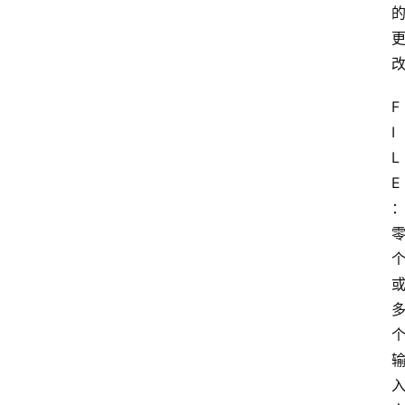
类
云
登录
注册
行
F
业
I
动
L
态
E
快
讯
更
多
页
面
腾