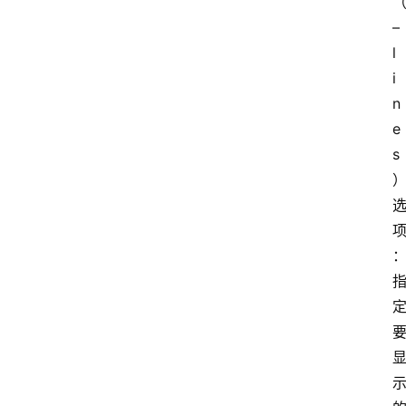
–
l
i
n
e
s