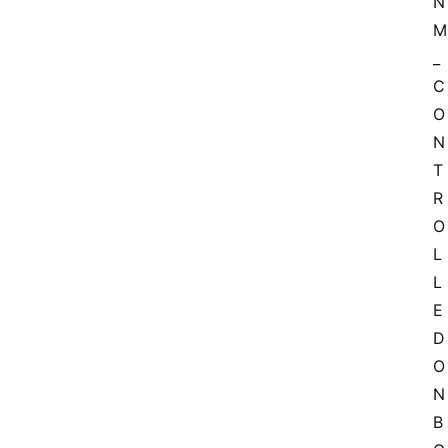
N
M
_
C
O
N
T
R
O
L
L
E
D 
O
N
B