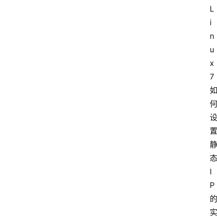
L
i
服
n
务
u
器
x
优
惠
7
活
动
网
站
备
案
I
P
文
章
分