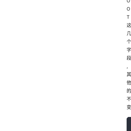
O
O
T 
,