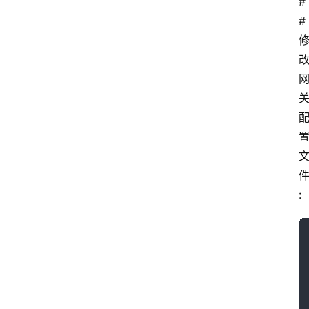
#
# 
: