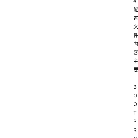
# 
容
:
B
O
O
T
P
R