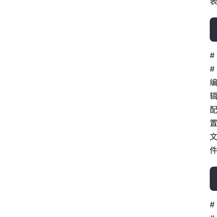
#
# 
#