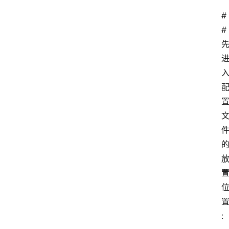
#
# 
: