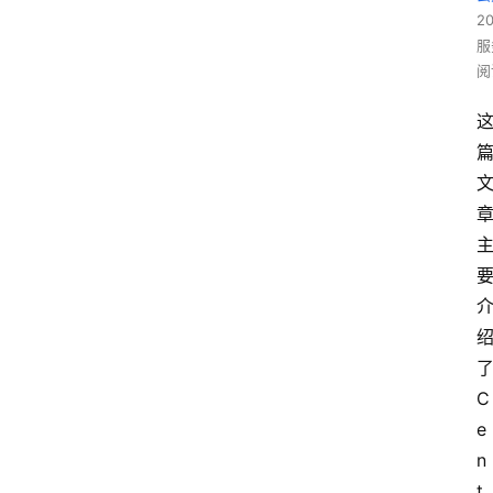
2
服
阅
C
e
n
t