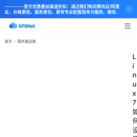
---------官方优惠叠加渠道折扣：通过我们购买腾讯云/阿里
云，价格更低，服务更优。更有专业配置指导与服务。微信同
步：18838889666----
首页
服务器运维
L
i
n
u
x
7