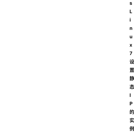
s 
L
i
n
u
x
7
I
P