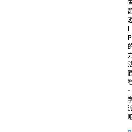
I
P
-
云