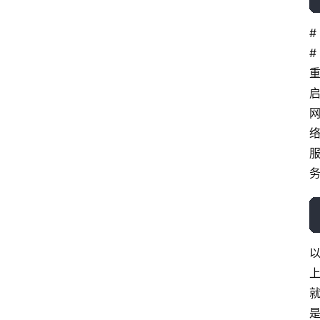
#
# 
首
页