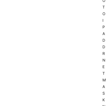
O
T
O 
I
P
A
D
D
R 
N
E
T
M
A
S
K 