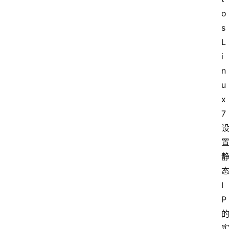
o
s 
L
i
n
u
x
7
I
P