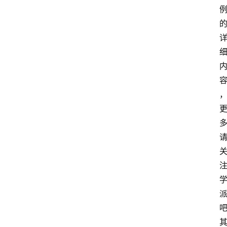
类
云
登录
注册
行
业
动
态
快
讯
更
多
页
面
腾