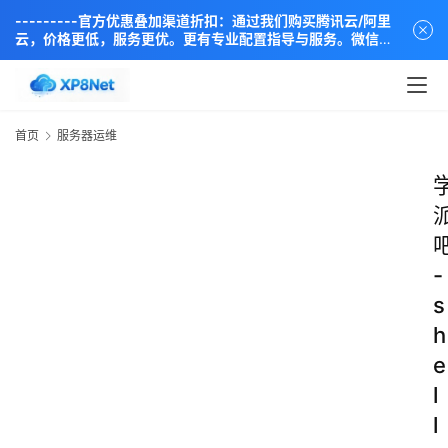
---------官方优惠叠加渠道折扣：通过我们购买腾讯云/阿里
云，价格更低，服务更优。更有专业配置指导与服务。微信同
步：18838889666----
首页
服务器运维
-
s
h
e
l
l