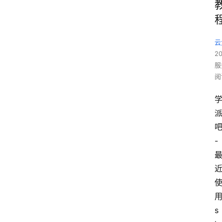
云
2
服
阅
-
s