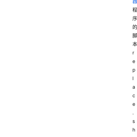
r
e
p
l
a
c
e
.
s
h