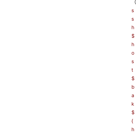
s
服
s
务
h 
器
$
优
h
惠
o
活
s
动
t 
网
$
站
b
备
a
案
k 
$
文
{
章
h
分