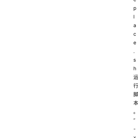
p
l
a
c
e
.
s
h
“
-
x