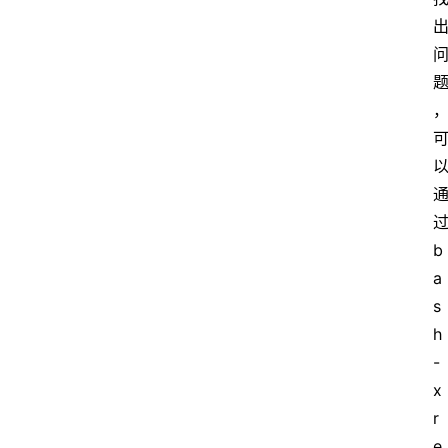
b
a
s
h 
-
x 
r
e