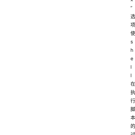
”
s
h
e
l
l