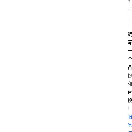
h
e
l
l
f