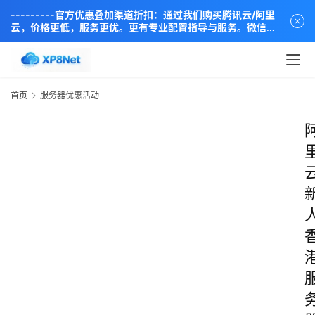
---------官方优惠叠加渠道折扣：通过我们购买腾讯云/阿里
云，价格更低，服务更优。更有专业配置指导与服务。微信同
步：18838889666----
首页
服务器优惠活动