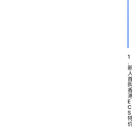
1
.
E
C
S