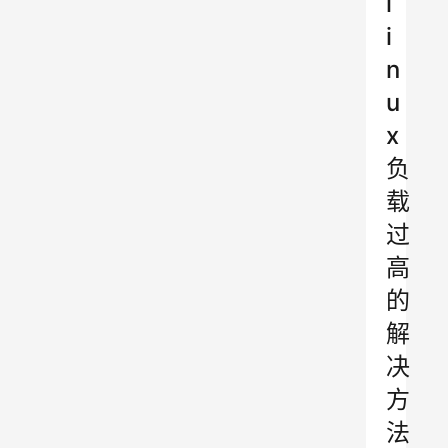
l
i
n
u
x
负
载
过
高
的
解
决
方
法