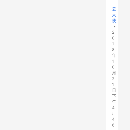
云
大
使
•
2
0
1
8
年
1
0
月
2
1
日
下
午
4
:
4
6