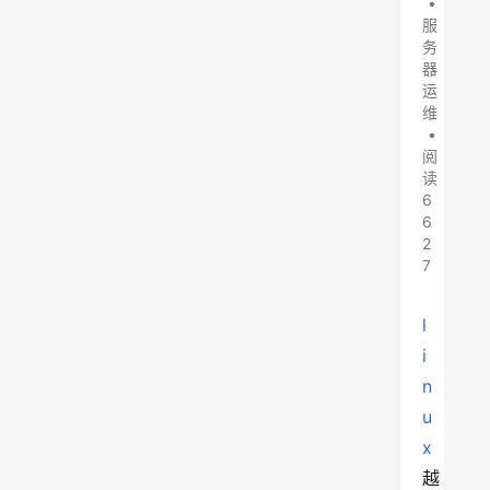
•
服
务
器
运
维
•
阅
读
6
6
2
7
l
i
n
u
x
越