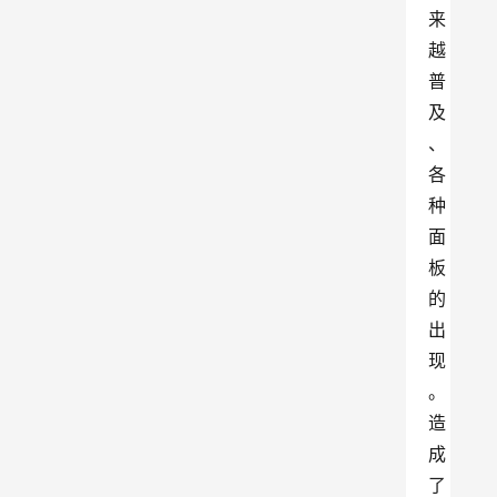
来
越
普
及
、
各
种
面
板
的
出
现
。
造
成
了