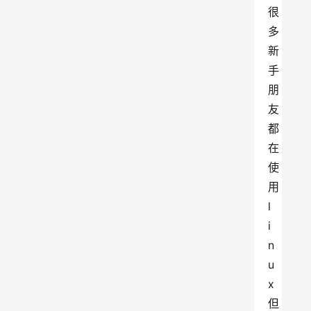
很
多
新
手
朋
友
都
在
使
用
l
i
n
u
x  
但