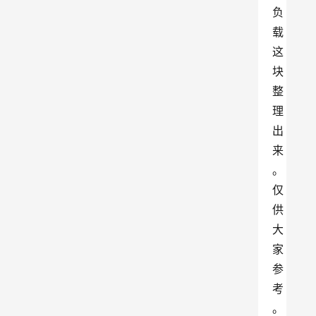
负
载
这
块
整
理
出
来
。
仅
供
大
家
参
考
。