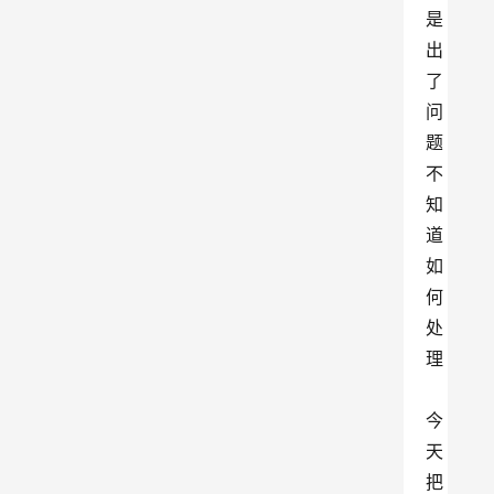
是 
出
了
问
题
不
知
道
如
何
处
理
今
天
把