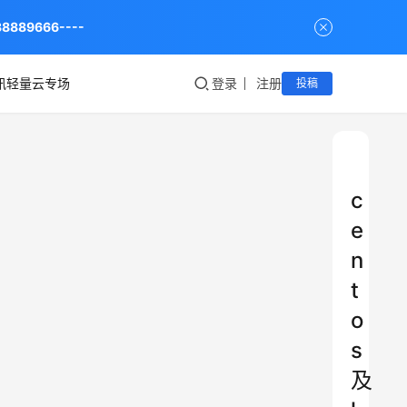
9666----
讯轻量云专场
登录
注册
投稿
c
e
n
t
o
s
及