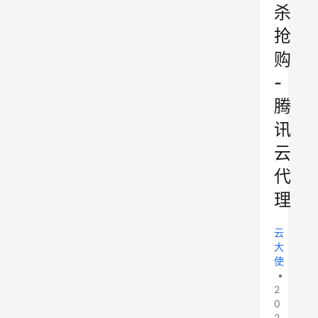
杀
抢
购
-
腾
讯
云
代
理
云
大
使
•
2
0
2