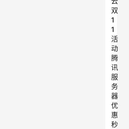
云
双
1
1
活
动
腾
讯
服
务
器
优
惠
秒