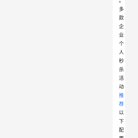
。
多
款
企
业
个
人
秒
杀
活
动
推
荐
以
下
配