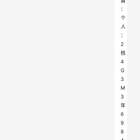
置
：
个
人
： 
2
核
4
G 
3
M 
3
年 
6
9
8