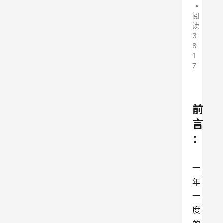
•
阅
读
3
8
1
7
前
言
：
一
年
一
度