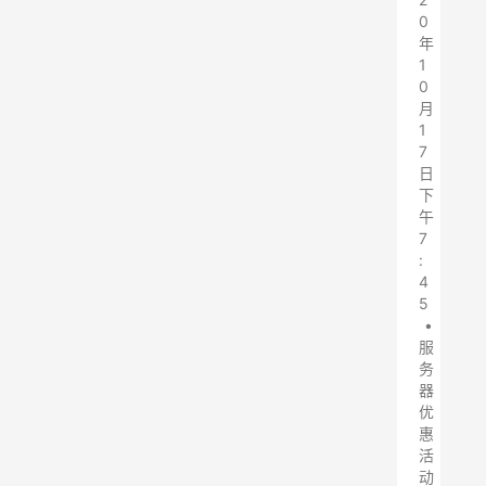
0
年
1
0
月
1
7
日
下
午
7
:
4
5
•
服
务
器
优
惠
活
动