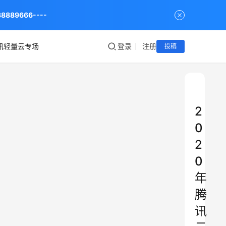
9666----
讯轻量云专场
登录
注册
投稿
2
0
2
0
年
腾
讯