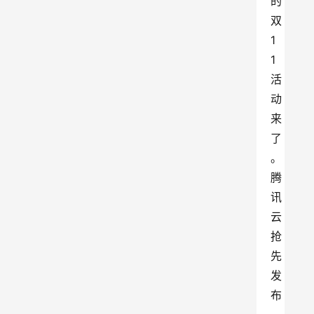
的
双
1
1 
活
动
来
了
。
腾
讯
云
抢
先
发
布