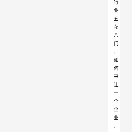
行
业
五
花
八
门
，
如
何
来
让
一
个
企
业
、