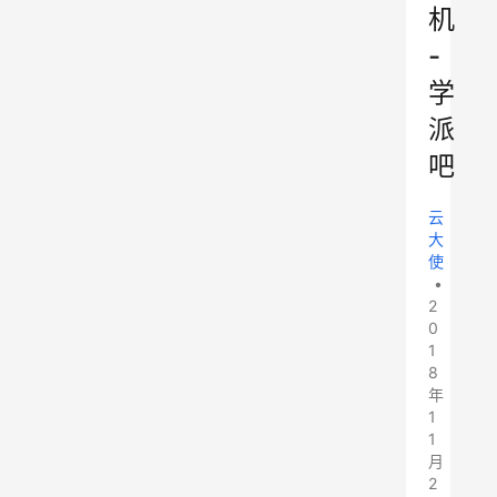
机
-
学
派
吧
云
大
使
•
2
0
1
8
年
1
1
月
2