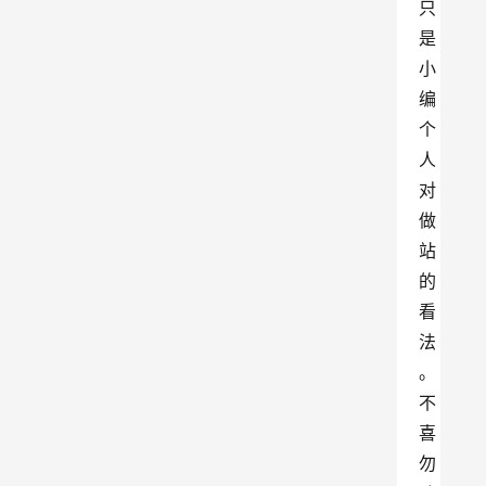
只
是
小
编
个
人
对
做
站
的
看
法
。
不
喜
勿