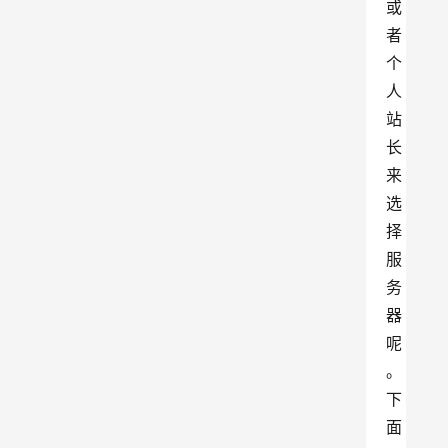
或
者
个
人
站
长
来
选
择
服
务
器
呢
。
下
面