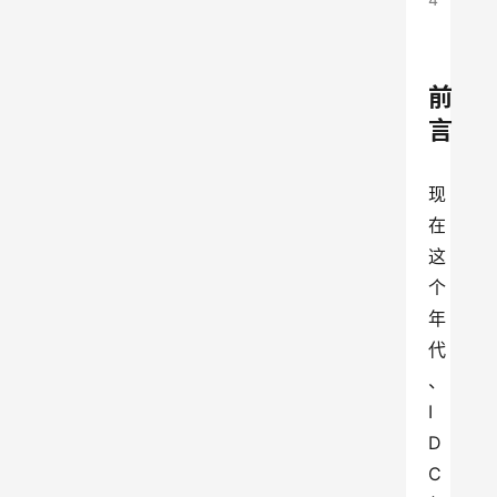
前
言
现
在
这
个
年
代
、
I
D
C