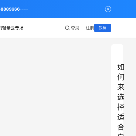
9666----
讯轻量云专场
登录
注册
投稿
如
何
来
选
择
适
合