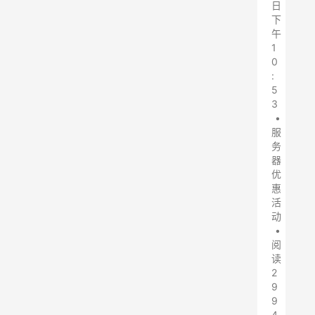
日
下
午
1
0
:
5
3
•
服
务
器
优
惠
活
动
•
阅
读
2
9
9
4