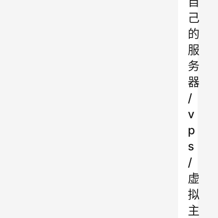
自
己
的
服
务
器
/
v
p
s
/
虚
拟
主