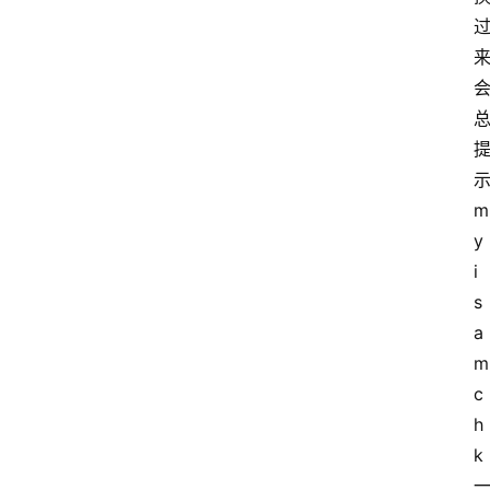
m
y
i
s
a
m
c
h
首
k
页