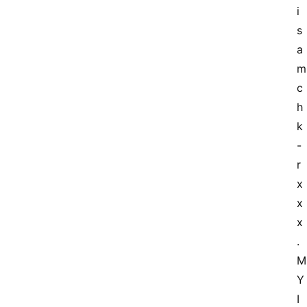
类
i
s
a
云
登录
注册
m
行
c
业
h
动
态
k 
-
快
r 
讯
x
x
更
x
多
.
页
M
面
Y
I  
腾