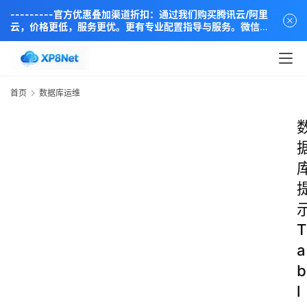
---------官方优惠叠加渠道折扣：通过我们购买腾讯云/阿里
云，价格更低，服务更优。更有专业配置指导与服务。微信同
步：18838889666----
首页
数据库运维
T
a
b
l