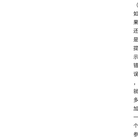
讯
轻
量
云
专
场