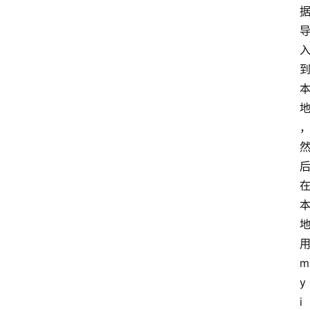
m
y
i