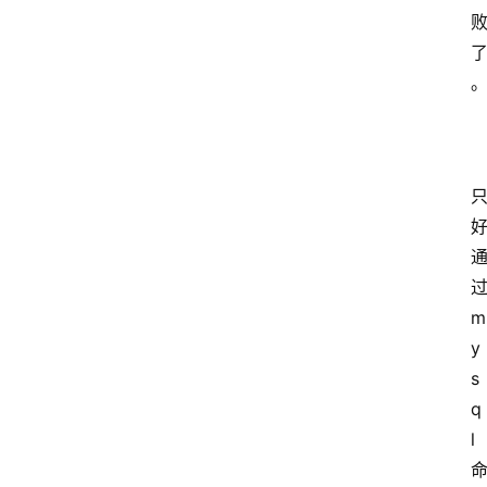
m
y
s
q
l