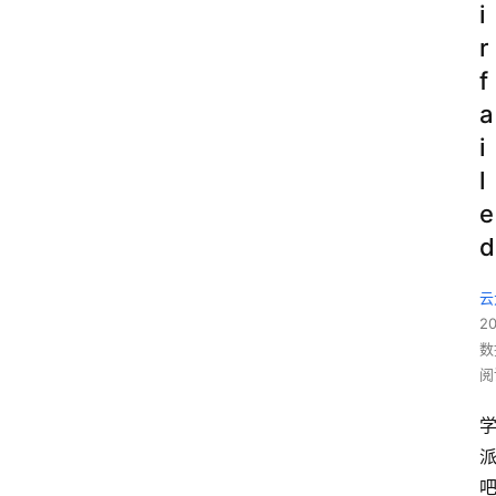
i
r
f
a
i
l
e
d
云
2
数
阅