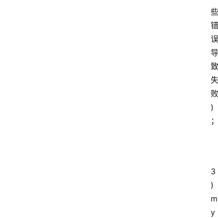
服
务
器
优
惠
活
动
)
网
站
备
案
3
)
文
m
章
分
y