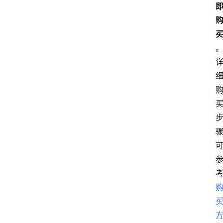
讯
轻
量
云
专
场