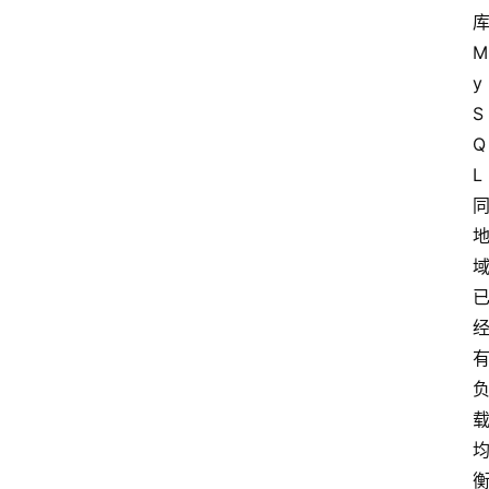
库
M
y
S
Q
L 
首
页