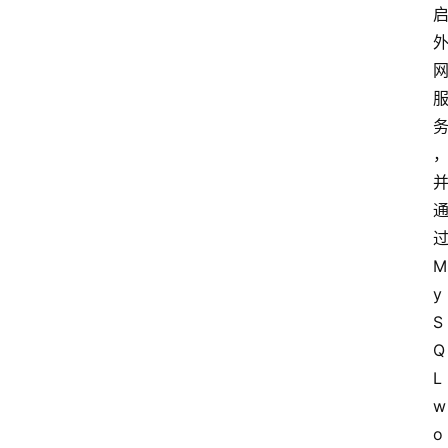
过
M
y
S
Q
L 
w
o