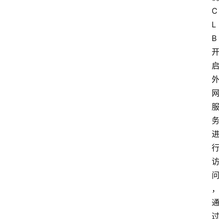
C
L
B 
过