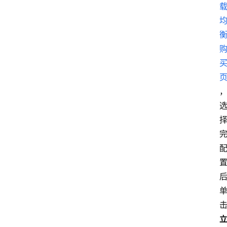
类
云
登录
注册
行
业
动
态
快
讯
更
多
页
面
腾