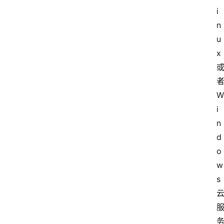
i
n
u
x 
者
W
i
n
d
o
w
s 