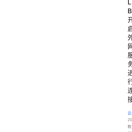
L
B
云
2
数