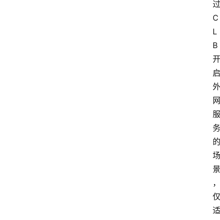
过
C
L
B 