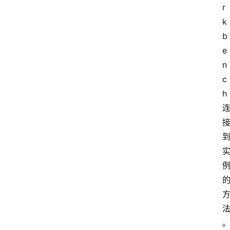
r
k
b
e
n
c
h 