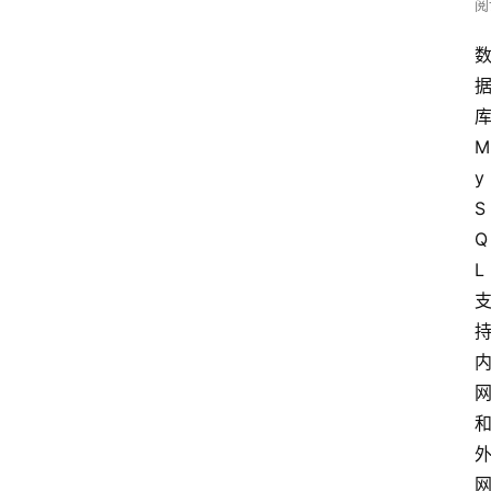
阅
库
M
y
S
Q
L 