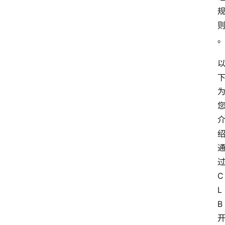
过
C
L
B 