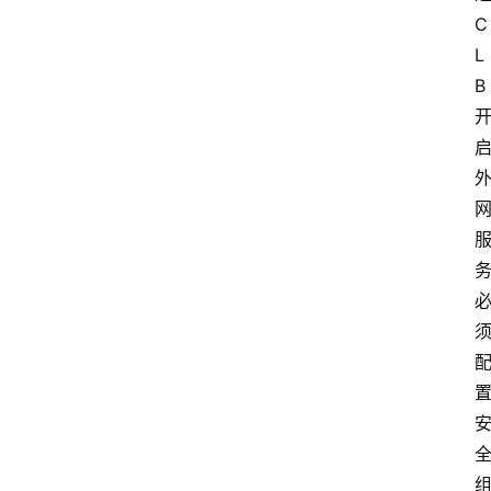
C
L
B 