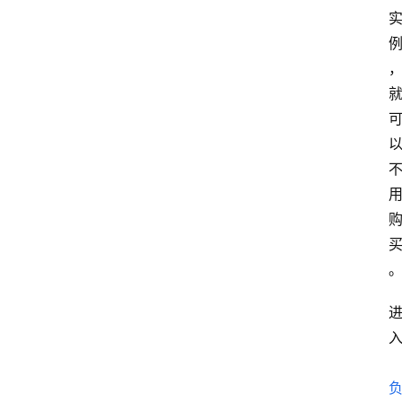
服
务
器
优
惠
活
动
网
站
备
案
文
章
分