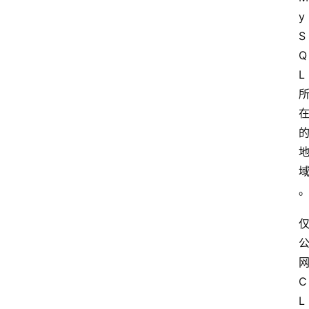
y
S
Q
L 
网
C
L