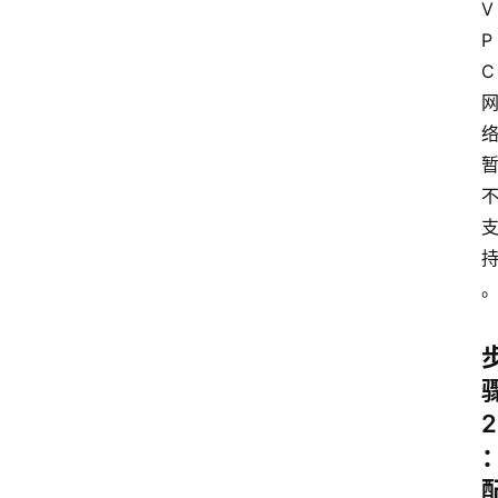
V
P
C 
2