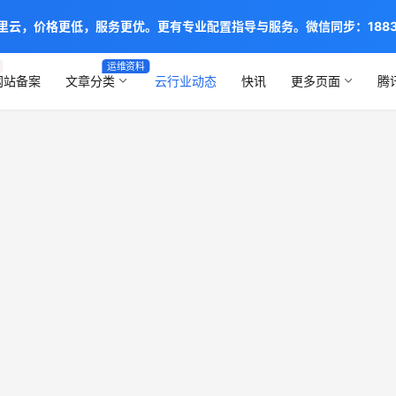
阿里云，价格更低，服务更优。更有专业配置指导与服务。微信同步：1883888
运维资料
网站备案
文章分类
云行业动态
快讯
更多页面
腾