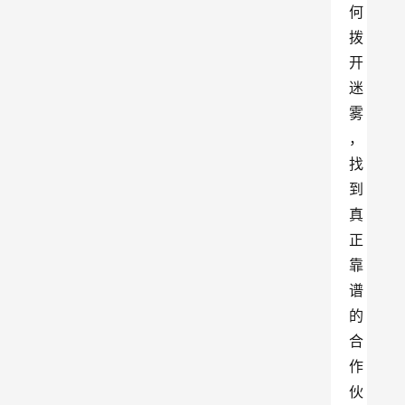
何
拨
开
迷
雾
，
找
到
真
正
靠
谱
的
合
作
伙