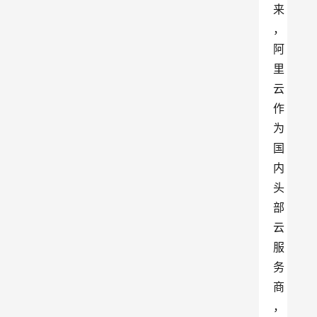
来
，
阿
里
云
作
为
国
内
头
部
云
服
务
商
，