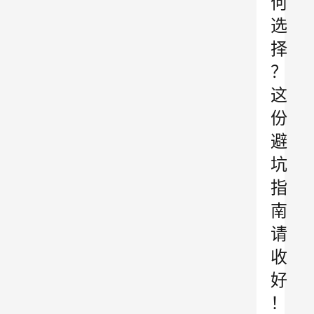
何
选
择
？
这
份
避
坑
指
南
请
收
好
！