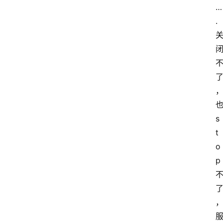
…
.
s
t
o
p