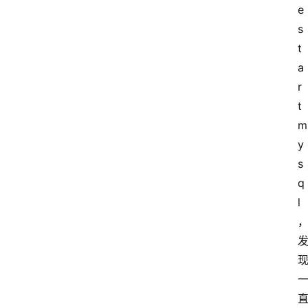
e
s
t
a
r
t 
m
y
s
q
l