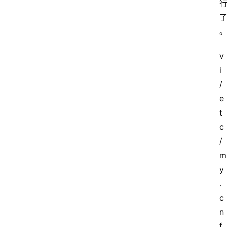
v
i 
/
e
t
c
/
m
y
.
c
n
f