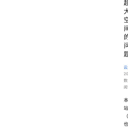
云
2
数
阅