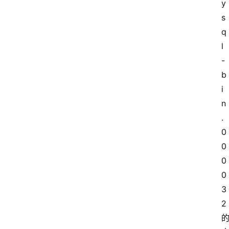
y
s
q
l
-
b
i
n
.
0
0
0
0
3
2