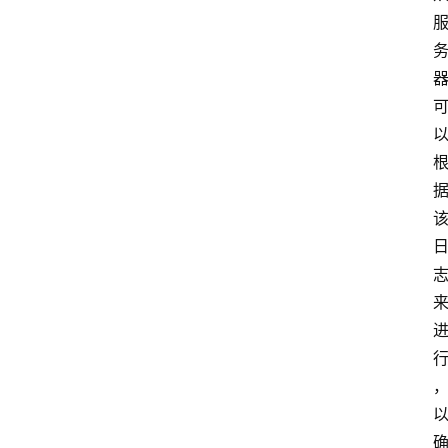
讯
轻
量
云
专
场