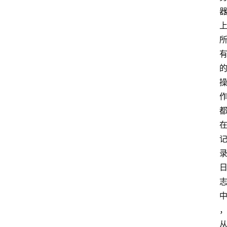
类
云
登录
注册
行
业
动
态
快
讯
更
多
页
面
腾