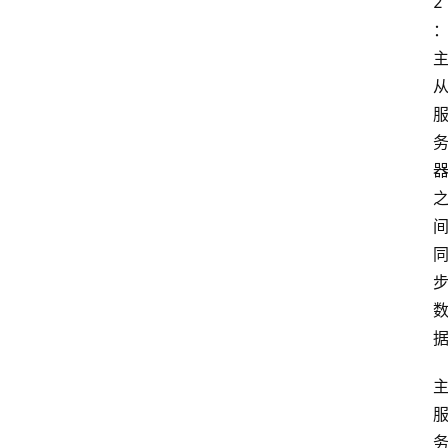
2
服
务
器
优
惠
活
动
网
站
备
案
文
章
分