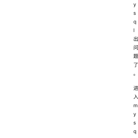
y
s
q
l
m
y
s
q