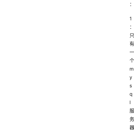
1
m
y
s
q
l