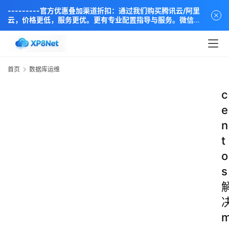
---------官方优惠叠加渠道折扣：通过我们购买腾讯云/阿里
云，价格更低，服务更优。更有专业配置指导与服务。微信同
步：18838889666----
首页
数据库运维
c
e
n
t
o
s