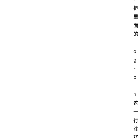
l
o
g
-
b
i
n