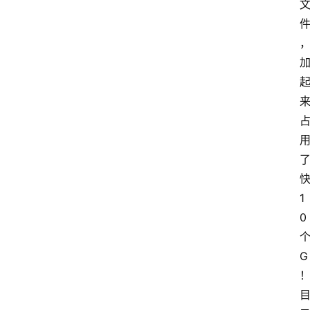
1
0
G