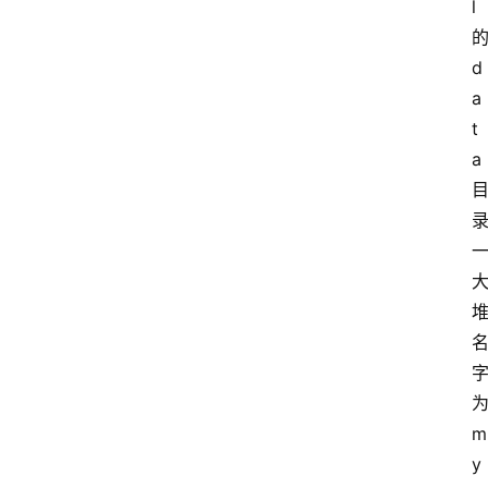
l
d
a
t
a
m
y