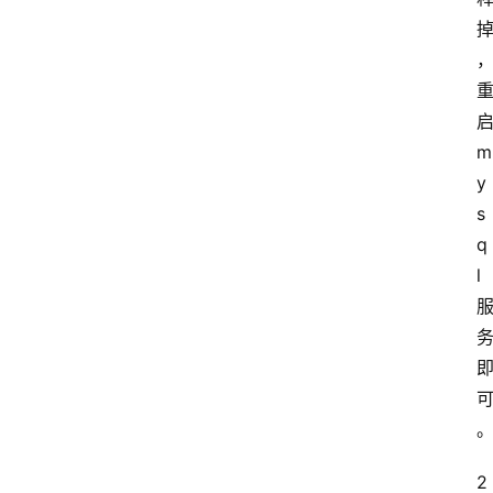
m
y
s
q
l
2