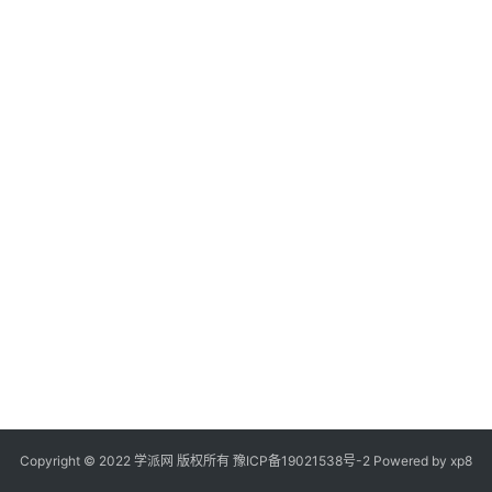
云
登录
注册
行
业
动
态
快
讯
更
多
页
面
腾
讯
Copyright © 2022 学派网 版权所有
豫ICP备19021538号-2
Powered by
xp8
轻