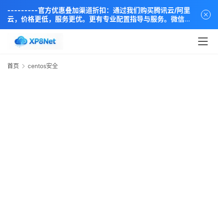
服
---------官方优惠叠加渠道折扣：通过我们购买腾讯云/阿里
务
云，价格更低，服务更优。更有专业配置指导与服务。微信同
步：18838889666----
器
优
惠
活
首页
centos安全
c
动
网
站
备
案
文
章
分
类