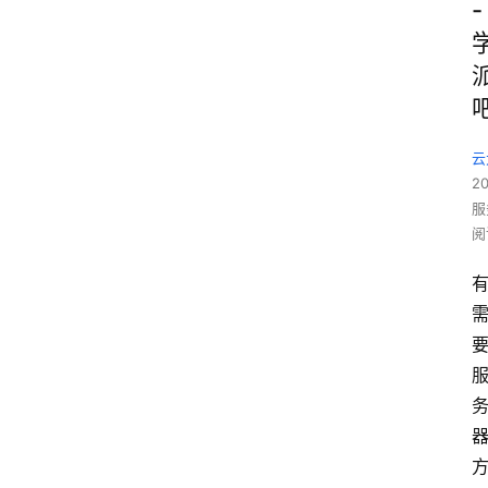
-
云
2
服
阅