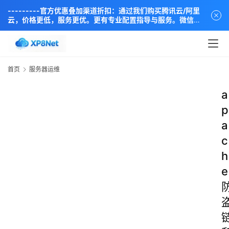
---------官方优惠叠加渠道折扣：通过我们购买腾讯云/阿里
云，价格更低，服务更优。更有专业配置指导与服务。微信同
步：18838889666----
首页
服务器运维
a
p
a
c
h
e