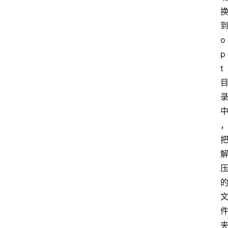
o
p
t