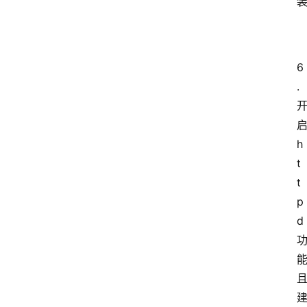
服
务
6
器
.
优
惠
活
动
h
t
网
t
站
p
备
d
案
文
章
分