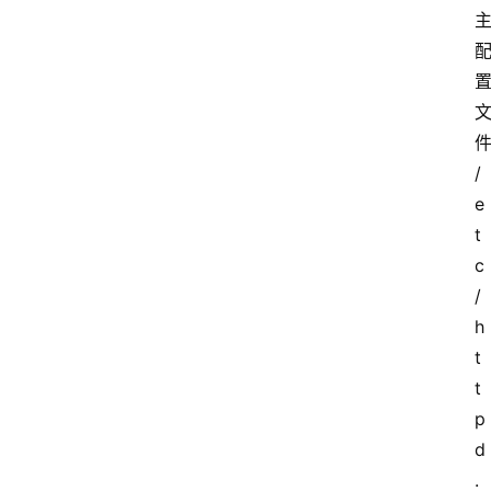
讯
轻
量
云
专
场
/
e
t
c
/
h
t
t
p
d
.