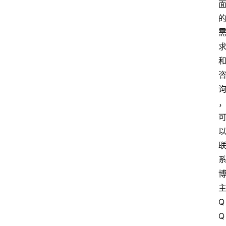
主
Q
Q 