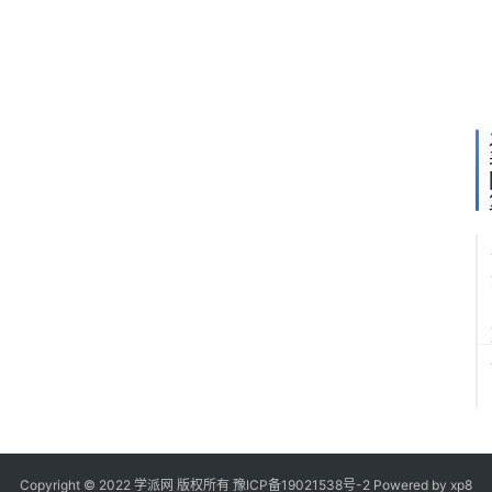
盘
项
S
云
添
挂
信
时
注
事
项
有
定
参
价
值
有
要
朋
可
参
Copyright © 2022 学派网 版权所有
豫ICP备19021538号-2
Powered by
xp8