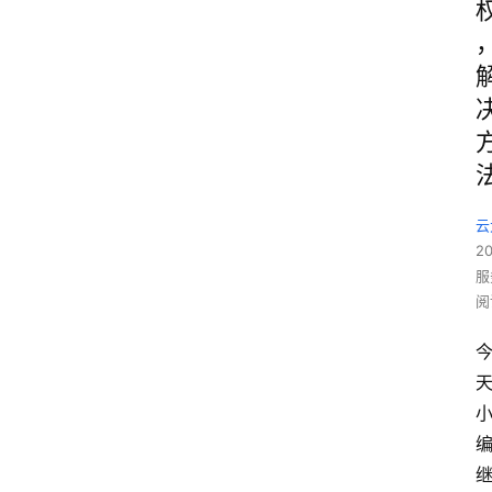
云
2
服
阅