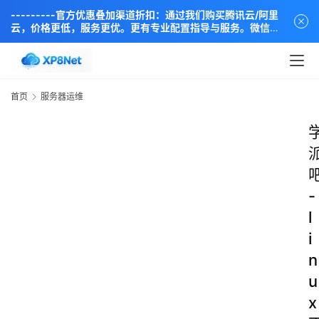
---------官方优惠叠加渠道折扣：通过我们购买腾讯云/阿里
云，价格更低，服务更优。更有专业配置指导与服务。微信同
步：18838889666----
首页
服务器运维
-
l
i
n
u
x