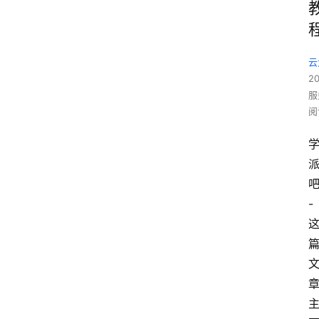
云
2
服
阅
-