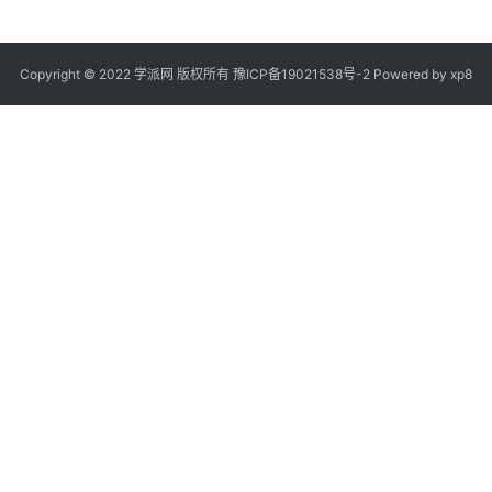
看
可
和
认
da
在
Copyright © 2022 学派网 版权所有
豫ICP备19021538号-2
Powered by
xp8
2
器
看
好
da
A
R
服
查
可
U
响
时
H
da
页
u
问
修
首
期
安
[r
J
@
里
os
顾
da
下
s
下
2
身