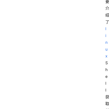
l
i
n
u
x
S
h
e
l
l