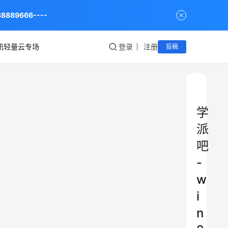
9666----
讯轻量云专场
登录
注册
投稿
学
派
吧
-
w
i
n