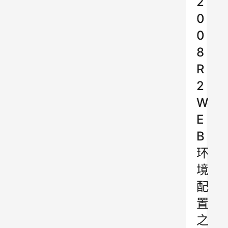
2
0
0
8
R
2
W
E
B
环
境
配
置
之