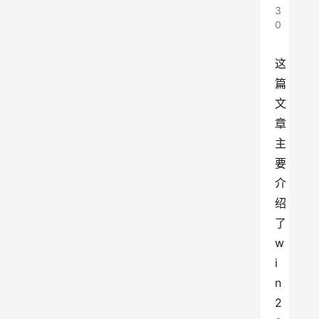
3
0
这
篇
文
章
主
要
介
绍
了
w
i
n
2