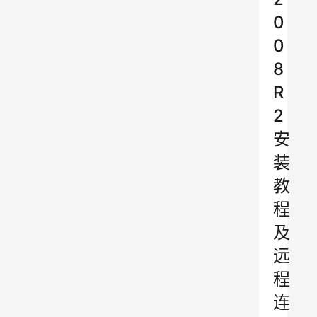
0
0
8
R
2
安
装
教
程
及
远
程
连