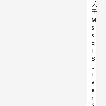
关
于
M
s
s
q
l
S
e
r
v
e
r
2