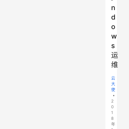
n
d
o
w
s
运
维
云
大
使
•
2
0
1
8
年