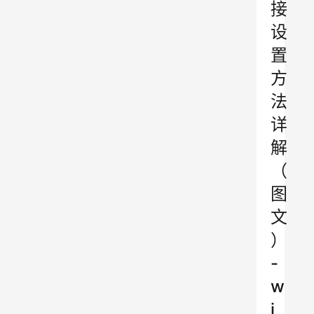
接
设
置
方
法
详
解
（
图
文
）
-
w
i