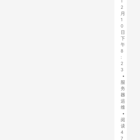
1
2
月
1
0
日
下
午
8
:
2
3
•
服
务
器
运
维
•
阅
读
4
7