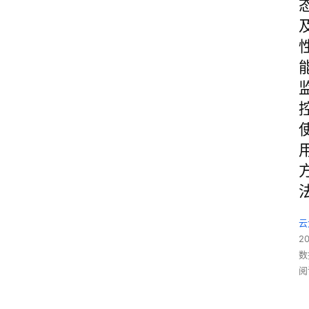
云
2
数
阅