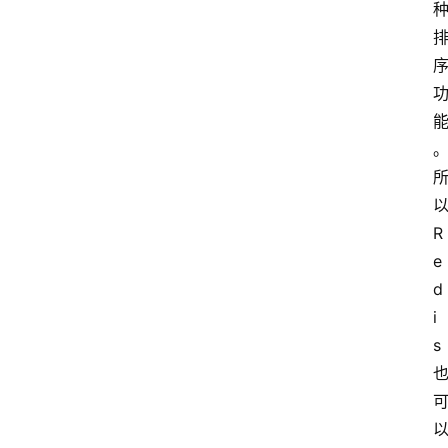
R
e
d
i
s