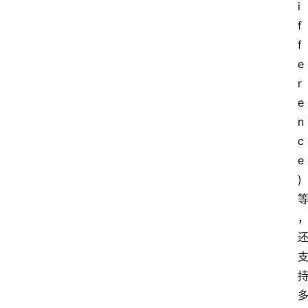
i
f
f
e
r
e
n
c
e
)