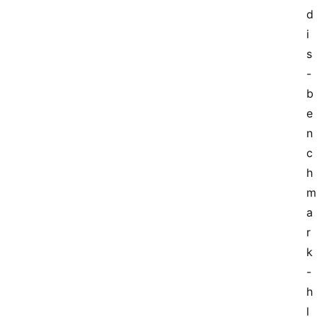
d
讯
轻
i
量
s
云
-
专
b
场
e
n
c
h
m
a
r
k 
-
h 
l