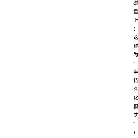
(
“
”
)