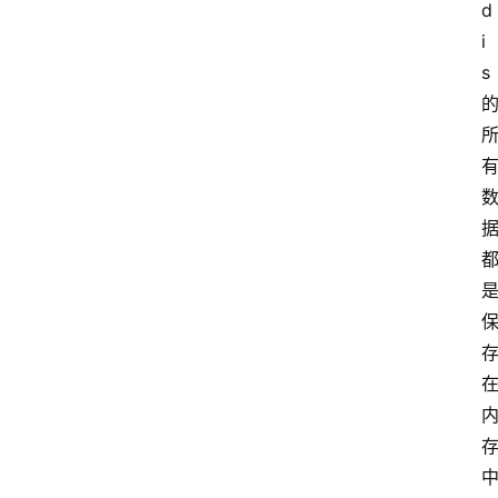
d
i
s