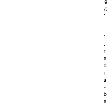
”
)
1
r
e
d
i
s
-
b
首
e
页