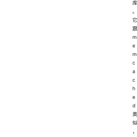
m
e
m
c
a
c
h
e
d