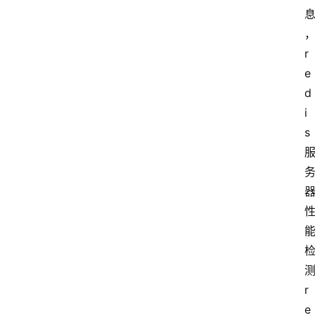
类
r
云
登录
注册
e
行
d
业
动
i
态
s
快
讯
更
多
页
面
r
e
腾