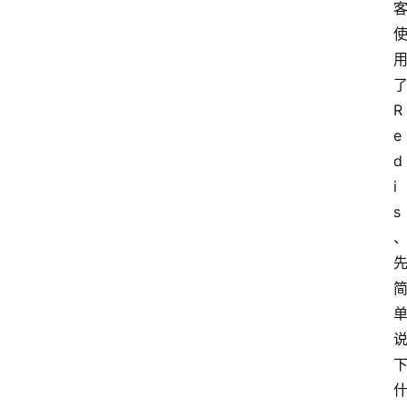
R
e
d
i
s