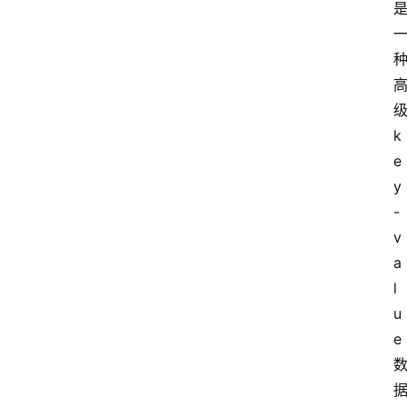
k
e
y
-
v
a
l
u
e