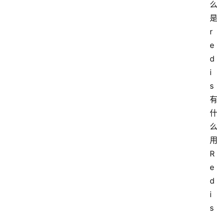
r
e
d
i
s  
R
e
d
i
s