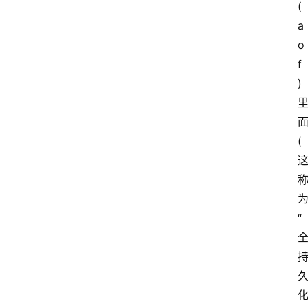
(
a
o
f
)
(
“