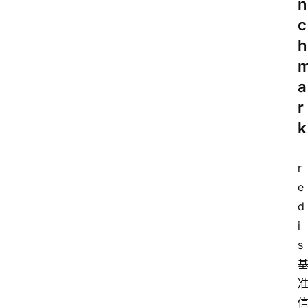
n
c
服
h
务
器
a
优
r
惠
活
k
动
r
网
e
站
d
备
i
案
s
文
章
分