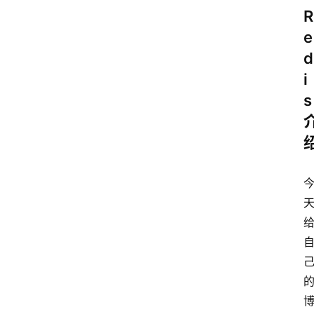
R
e
d
i
s