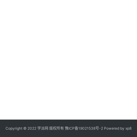
云
登录
注册
行
业
动
态
快
讯
更
多
页
面
腾
讯
Copyright © 2022 学派网 版权所有
豫ICP备19021538号-2
Powered by
xp8
轻