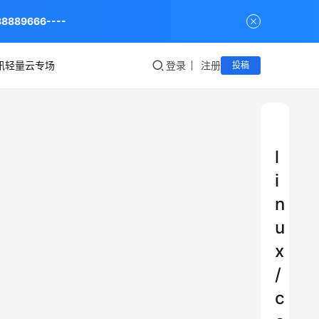
9666----
讯轻量云专场
登录
注册
投稿
l
i
n
u
x
/
c