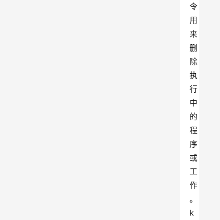
令
用
来
删
除
执
行
中
的
程
序
或
工
作
。
k