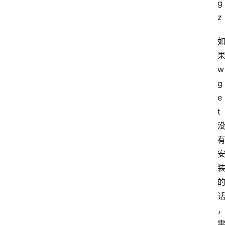
g
z
服
务
器
优
w
惠
g
活
e
动
t
网
站
备
案
文
章
分