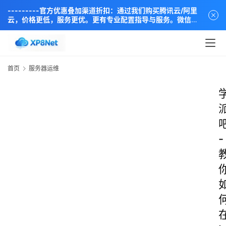
---------官方优惠叠加渠道折扣：通过我们购买腾讯云/阿里
云，价格更低，服务更优。更有专业配置指导与服务。微信同
步：18838889666----
首页
服务器运维
-