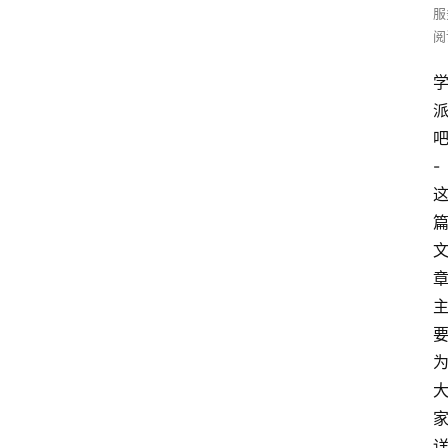
服
阅
-