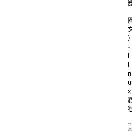
-
l
i
n
u
x
云
2