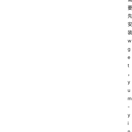
类
云
登录
注册
行
业
w
动
g
态
e
t
快
讯
y
u
更
m 
多
-
页
面
y 
i
腾
n