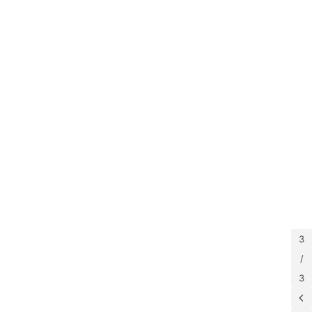
态
快
讯
更
多
页
面
腾
讯
轻
量
3
云
/
专
3
场