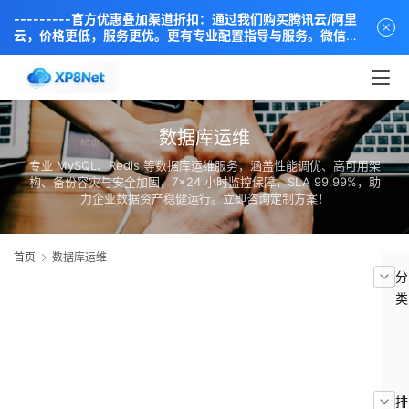
---------官方优惠叠加渠道折扣：通过我们购买腾讯云/阿里
云，价格更低，服务更优。更有专业配置指导与服务。微信同
步：18838889666----
数据库运维
专业 MySQL、Redis 等数据库运维服务，涵盖性能调优、高可用架
构、备份容灾与安全加固，7×24 小时监控保障，SLA 99.99%，助
力企业数据资产稳健运行。立即咨询定制方案！
首页
数据库运维
分
类
排